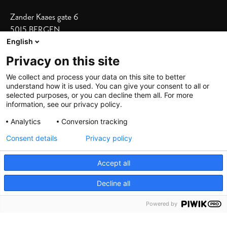
Zander Kaaes gate 6
5015 BERGEN
English
Vis adresse i kart
Privacy on this site
Våre hoteller
We collect and process your data on this site to better
understand how it is used. You can give your consent to all or
Bergen Børs
|
Grand Terminus
selected purposes, or you can decline them all. For more
Villa Terminus
|
Zander K
|
Heimen
information, see our privacy policy.
Skostredet
Analytics
Conversion tracking
Consent details
Privacy policy
Accept all
Decline all
©
2026 De Bergenske, all rights reserved
Powered by