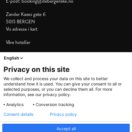
E-post:
booking@debergenske.no
Zander Kaaes gate 6
5015 BERGEN
Vis adresse i kart
Våre hoteller
Bergen Børs
|
Grand Terminus
English
Villa Terminus
|
Zander K
|
Heimen
Privacy on this site
Skostredet
We collect and process your data on this site to better
understand how it is used. You can give your consent to all or
selected purposes, or you can decline them all. For more
information, see our privacy policy.
Analytics
Conversion tracking
Consent details
Privacy policy
©
2026 De Bergenske, all rights reserved
Accept all