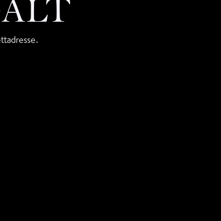
GALT
ettadresse.