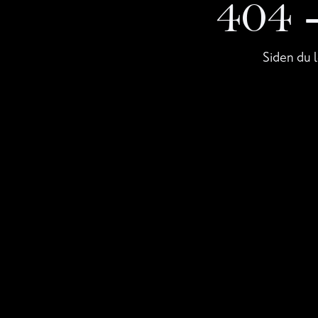
404
Siden du l