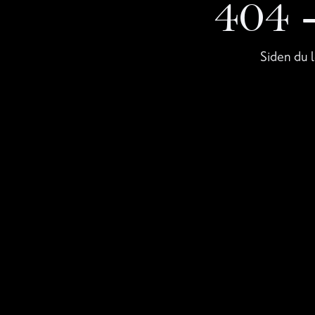
404
Siden du l