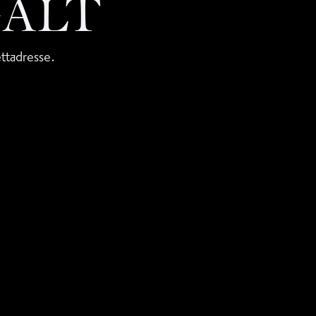
GALT
ettadresse.