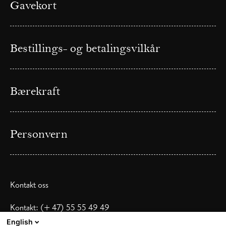
Gavekort
Bestillings- og betalingsvilkår
Bærekraft
Personvern
Kontakt oss
Kontakt: (+ 47) 55 55 49 49
Tlf: (+47) 995 82 008
English