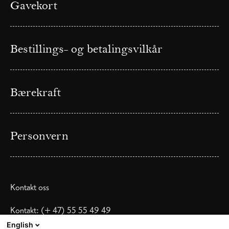
Gavekort
Bestillings- og betalingsvilkår
Bærekraft
Personvern
Kontakt oss
Kontakt: (+ 47) 55 55 49 49
Tlf: (+47) 995 82 008
English