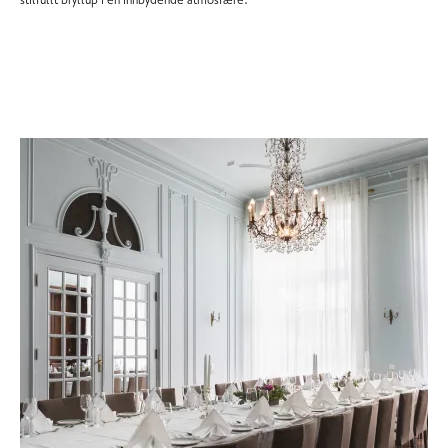
stilfullt bryllup i en innbydende atmosfære.