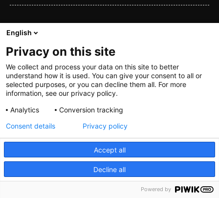
Personvern
English
Privacy on this site
We collect and process your data on this site to better
Kontakt oss
understand how it is used. You can give your consent to all or
selected purposes, or you can decline them all. For more
information, see our privacy policy.
Telefon:
+47 55 21 25 50
E-post:
booking@debergenske.no
Analytics
Conversion tracking
Consent details
Privacy policy
Zander Kaaes gate 6
5015 BERGEN
Accept all
Vis adresse i kart
Decline all
Våre hoteller
Powered by
Bergen Børs
|
Grand Terminus
Villa Terminus
|
Zander K
|
Heimen