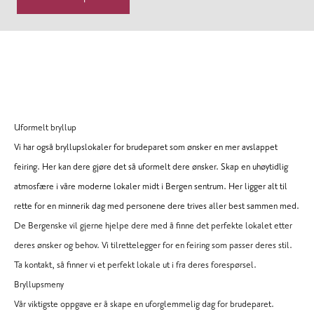
Uformelt bryllup
Vi har også bryllupslokaler for brudeparet som ønsker en mer avslappet
feiring. Her kan dere gjøre det så uformelt dere ønsker. Skap en uhøytidlig
atmosfære i våre moderne lokaler midt i Bergen sentrum. Her ligger alt til
rette for en minnerik dag med personene dere trives aller best sammen med.
De Bergenske vil gjerne hjelpe dere med å finne det perfekte lokalet etter
deres ønsker og behov. Vi tilrettelegger for en feiring som passer deres stil.
Ta kontakt, så finner vi et perfekt lokale ut i fra deres forespørsel.
Bryllupsmeny
Vår viktigste oppgave er å skape en uforglemmelig dag for brudeparet.