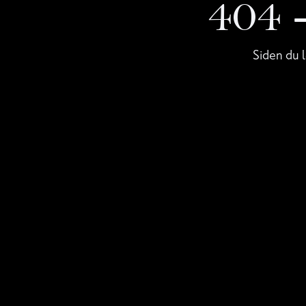
404
Siden du l