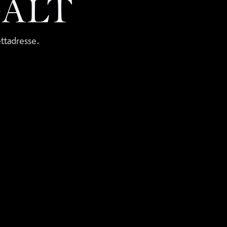
GALT
ettadresse.