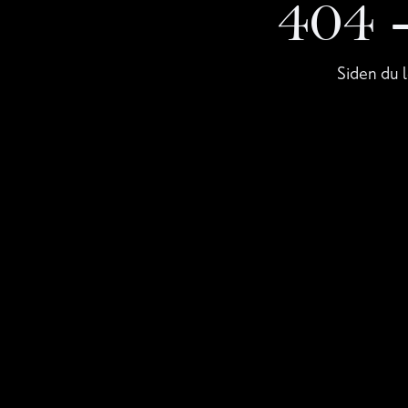
404
Siden du l