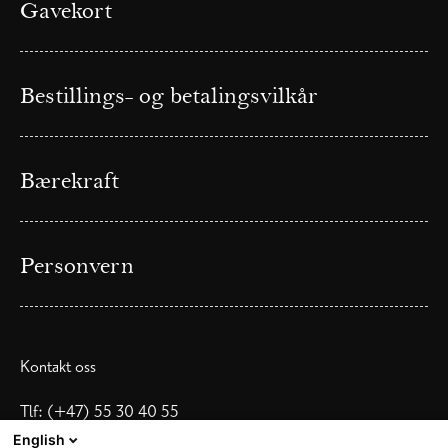
Gavekort
Bestillings- og betalingsvilkår
Bærekraft
Personvern
Kontakt oss
Tlf: (+47) 55 30 40 55
E-post:
omakase@skostredethotel.no
English