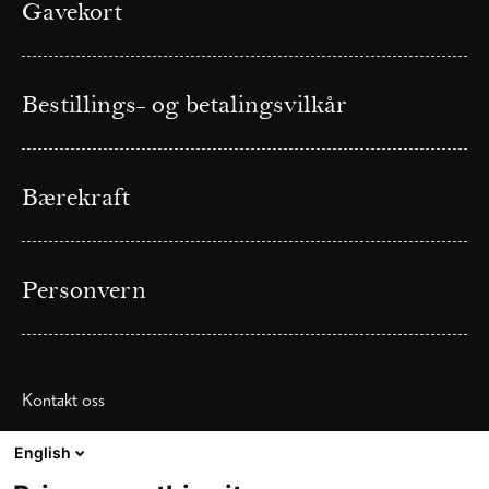
Gavekort
Bestillings- og betalingsvilkår
Bærekraft
Personvern
Kontakt oss
Telefon: (+47) 55 33 64 00
English
E-post:
resepsjon@bergenbors.no