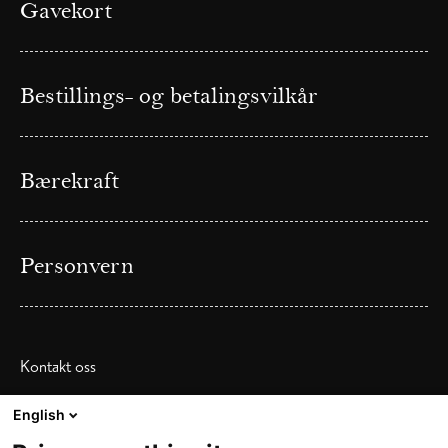
Gavekort
Bestillings- og betalingsvilkår
Bærekraft
Personvern
Kontakt oss
Telefon: (+47) 55 33 64 00
English
E-post:
resepsjon@bergenbors.no