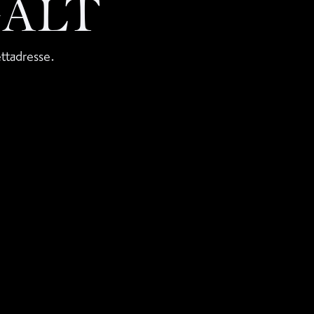
GALT
ettadresse.