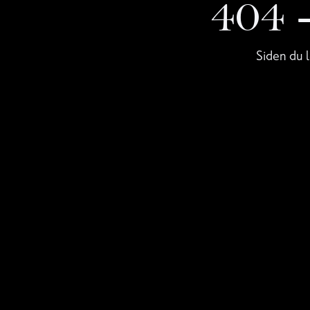
404
Siden du l