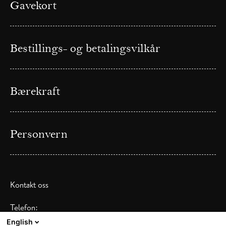
Gavekort
Bestillings- og betalingsvilkår
Bærekraft
Personvern
Kontakt oss
Telefon:
Kontakt: (+ 47) 413 83 100
English