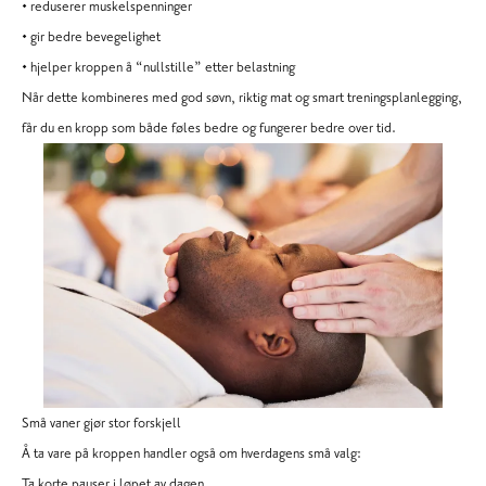
• reduserer muskelspenninger
• gir bedre bevegelighet
• hjelper kroppen å “nullstille” etter belastning
Når dette kombineres med god søvn, riktig mat og smart treningsplanlegging,
får du en kropp som både føles bedre og fungerer bedre over tid.
Små vaner gjør stor forskjell
Å ta vare på kroppen handler også om hverdagens små valg:
Ta korte pauser i løpet av dagen