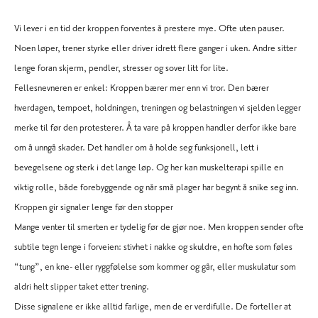
Vi lever i en tid der kroppen forventes å prestere mye. Ofte uten pauser.
Noen løper, trener styrke eller driver idrett flere ganger i uken. Andre sitter
lenge foran skjerm, pendler, stresser og sover litt for lite.
Fellesnevneren er enkel: Kroppen bærer mer enn vi tror. Den bærer
hverdagen, tempoet, holdningen, treningen og belastningen vi sjelden legger
merke til før den protesterer. Å ta vare på kroppen handler derfor ikke bare
om å unngå skader. Det handler om å holde seg funksjonell, lett i
bevegelsene og sterk i det lange løp. Og her kan muskelterapi spille en
viktig rolle, både forebyggende og når små plager har begynt å snike seg inn.
Kroppen gir signaler lenge før den stopper
Mange venter til smerten er tydelig før de gjør noe. Men kroppen sender ofte
subtile tegn lenge i forveien: stivhet i nakke og skuldre, en hofte som føles
“tung”, en kne- eller ryggfølelse som kommer og går, eller muskulatur som
aldri helt slipper taket etter trening.
Disse signalene er ikke alltid farlige, men de er verdifulle. De forteller at