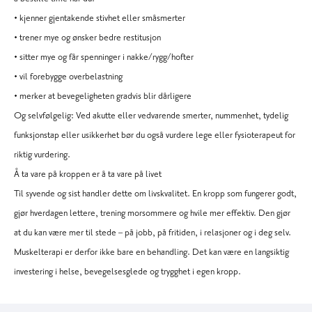
• kjenner gjentakende stivhet eller småsmerter
• trener mye og ønsker bedre restitusjon
• sitter mye og får spenninger i nakke/rygg/hofter
• vil forebygge overbelastning
• merker at bevegeligheten gradvis blir dårligere
Og selvfølgelig: Ved akutte eller vedvarende smerter, nummenhet, tydelig
funksjonstap eller usikkerhet bør du også vurdere lege eller fysioterapeut for
riktig vurdering.
Å ta vare på kroppen er å ta vare på livet
Til syvende og sist handler dette om livskvalitet. En kropp som fungerer godt,
gjør hverdagen lettere, trening morsommere og hvile mer effektiv. Den gjør
at du kan være mer til stede – på jobb, på fritiden, i relasjoner og i deg selv.
Muskelterapi er derfor ikke bare en behandling. Det kan være en langsiktig
investering i helse, bevegelsesglede og trygghet i egen kropp.