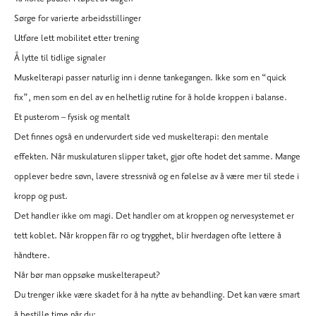
Sørge for varierte arbeidsstillinger
Utføre lett mobilitet etter trening
Å lytte til tidlige signaler
Muskelterapi passer naturlig inn i denne tankegangen. Ikke som en “quick
fix”, men som en del av en helhetlig rutine for å holde kroppen i balanse.
Et pusterom – fysisk og mentalt
Det finnes også en undervurdert side ved muskelterapi: den mentale
effekten. Når muskulaturen slipper taket, gjør ofte hodet det samme. Mange
opplever bedre søvn, lavere stressnivå og en følelse av å være mer til stede i
kropp og pust.
Det handler ikke om magi. Det handler om at kroppen og nervesystemet er
tett koblet. Når kroppen får ro og trygghet, blir hverdagen ofte lettere å
håndtere.
Når bør man oppsøke muskelterapeut?
Du trenger ikke være skadet for å ha nytte av behandling. Det kan være smart
å bestille time når du: