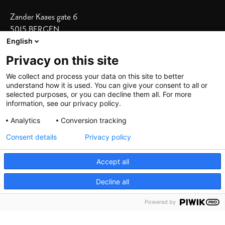
Zander Kaaes gate 6
5015 BERGEN
English
Vis adresse i kart
Privacy on this site
Våre hoteller
We collect and process your data on this site to better
understand how it is used. You can give your consent to all or
Bergen Børs
|
Grand Terminus
selected purposes, or you can decline them all. For more
Villa Terminus
|
Zander K
|
Heimen
information, see our privacy policy.
Skostredet
Analytics
Conversion tracking
Consent details
Privacy policy
Accept all
Decline all
©
2026 De Bergenske, all rights reserved
Powered by