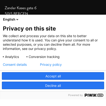
Zander Kaaes gate 6
5015 BERGEN
English
Vis adresse i kart
Privacy on this site
Våre hoteller
We collect and process your data on this site to better
understand how it is used. You can give your consent to all or
Bergen Børs
|
Grand Terminus
selected purposes, or you can decline them all. For more
Villa Terminus
|
Zander K
|
Heimen
information, see our privacy policy.
Skostredet
Analytics
Conversion tracking
Consent details
Privacy policy
Accept all
Decline all
©
2026 De Bergenske, all rights reserved
Powered by