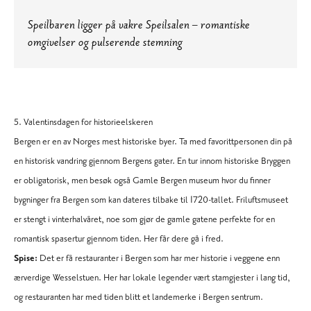
Speilbaren ligger på vakre Speilsalen – romantiske
omgivelser og pulserende stemning
5. Valentinsdagen for historieelskeren
Bergen er en av Norges mest historiske byer. Ta med favorittpersonen din på
en historisk vandring gjennom Bergens gater. En tur innom historiske
Bryggen
er obligatorisk, men besøk også Gamle Bergen museum hvor du finner
bygninger fra Bergen som kan dateres tilbake til 1720-tallet. Friluftsmuseet
er stengt i vinterhalvåret, noe som gjør de gamle gatene perfekte for en
romantisk spasertur gjennom tiden. Her får dere gå i fred.
Spise:
Det er få restauranter i Bergen som har mer historie i veggene enn
ærverdige
Wesselstuen
. Her har lokale legender vært stamgjester i lang tid,
og restauranten har med tiden blitt et landemerke i Bergen sentrum.