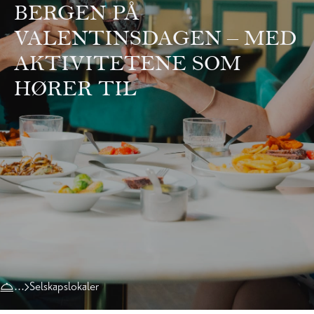
BERGEN PÅ
VALENTINSDAGEN – MED
AKTIVITETENE SOM
HØRER TIL
Selskapslokaler