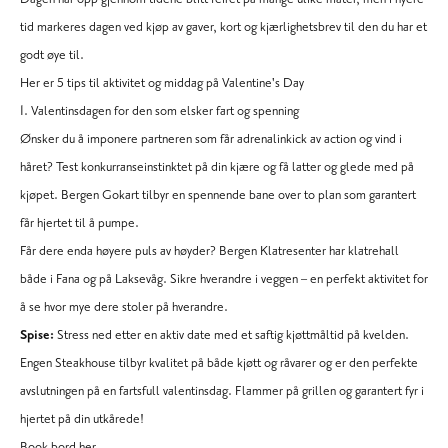
tid markeres dagen ved kjøp av gaver, kort og kjærlighetsbrev til den du har et
godt øye til.
Her er 5 tips til aktivitet og middag på Valentine's Day
1. Valentinsdagen for den som elsker fart og spenning
Ønsker du å imponere partneren som får adrenalinkick av action og vind i
håret? Test konkurranseinstinktet på din kjære og få latter og glede med på
kjøpet. Bergen Gokart tilbyr en spennende bane over to plan som garantert
får hjertet til å pumpe.
Får dere enda høyere puls av høyder? Bergen Klatresenter har klatrehall
både i Fana og på Laksevåg. Sikre hverandre i veggen – en perfekt aktivitet for
å se hvor mye dere stoler på hverandre.
Spise:
Stress ned etter en aktiv date med et saftig kjøttmåltid på kvelden.
Engen Steakhouse
tilbyr kvalitet på både kjøtt og råvarer og er den perfekte
avslutningen på en fartsfull valentinsdag. Flammer på grillen og garantert fyr i
hjertet på din utkårede!
Book bord her