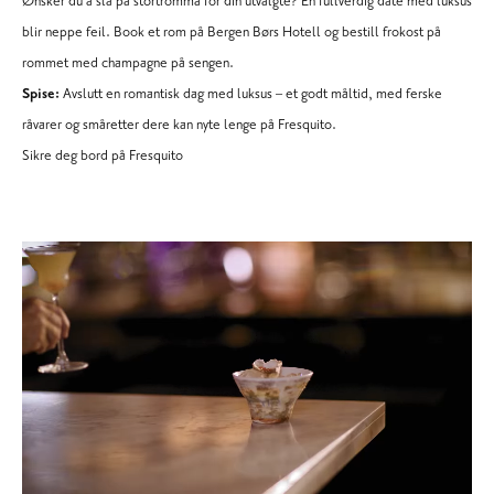
Ønsker du å slå på stortromma for din utvalgte? En fullverdig date med luksus
blir neppe feil. Book et rom på
Bergen Børs Hotell
og bestill frokost på
rommet med champagne på sengen.
Spise:
Avslutt en romantisk dag med luksus – et godt måltid, med ferske
råvarer og småretter dere kan nyte lenge på
Fresquito
.
Sikre deg bord på Fresquito