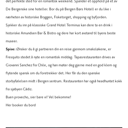
det perfekte sted for en romantisk weekend. Spander et opphold på et av
De Bergenske sine
hoteller
. Bor du på
Bergen Børs Hotell
er du like i
nærheten av historiske Bryggen, Fisketorget, shopping og byfjorden.
Sjekker du inn på klassiske
Grand Hotel Terminus
kan dere ta en drink i
historiske
Amundsen Bar & Bistro
og dere har kort avstand til byens beste
museer.
Spise:
Ønsker du å gi partneren din en reise gjennom smaksløkene, er
Fresquito
stedet å nyte en romantisk middag. Tapasrestauranten drives av
Giovanni Sanchez fra Chile, og han møter deg gjerne med en god klem og
flytende spansk om du foretrekker det. Her får du den spanske
storbyfølelsen midt i Bergen sentrum. Restauranten har også headhuntet kokk
fra sjøbyen Cádiz.
Buen provecho, sier bare vi! Vel bekomme!
Her booker du bord