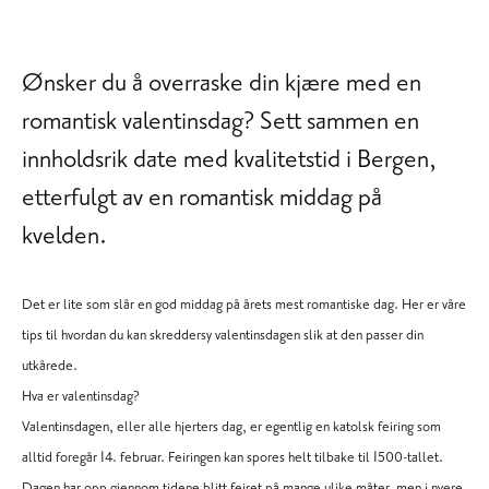
Ønsker du å overraske din kjære med en
romantisk valentinsdag? Sett sammen en
innholdsrik date med kvalitetstid i Bergen,
etterfulgt av en romantisk middag på
kvelden.
Det er lite som slår en god middag på årets mest romantiske dag. Her er våre
tips til hvordan du kan skreddersy valentinsdagen slik at den passer din
utkårede.
Hva er valentinsdag?
Valentinsdagen, eller alle hjerters dag, er egentlig en katolsk feiring som
alltid foregår 14. februar. Feiringen kan spores helt tilbake til 1500-tallet.
Dagen har opp gjennom tidene blitt feiret på mange ulike måter, men i nyere