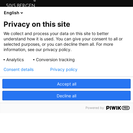
5015 BERGEN
Vis adresse i kart
English
Privacy on this site
Våre hoteller
We collect and process your data on this site to better
understand how it is used. You can give your consent to all or
Bergen Børs
|
Grand Terminus
selected purposes, or you can decline them all. For more
Villa Terminus
|
Zander K
|
Heimen
information, see our privacy policy.
Skostredet
Analytics
Conversion tracking
Consent details
Privacy policy
Accept all
Decline all
©
2026 De Bergenske, all rights reserved
Powered by