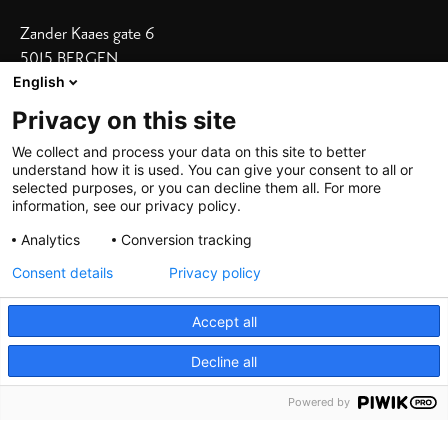
Zander Kaaes gate 6
5015 BERGEN
English
Vis adresse i kart
Privacy on this site
Våre hoteller
We collect and process your data on this site to better
understand how it is used. You can give your consent to all or
Bergen Børs
|
Grand Terminus
selected purposes, or you can decline them all. For more
Villa Terminus
|
Zander K
|
Heimen
information, see our privacy policy.
Skostredet
Analytics
Conversion tracking
Consent details
Privacy policy
Accept all
Decline all
©
2026 De Bergenske, all rights reserved
Powered by