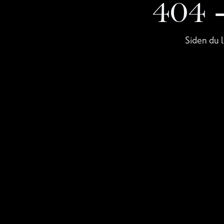
404
Siden du l