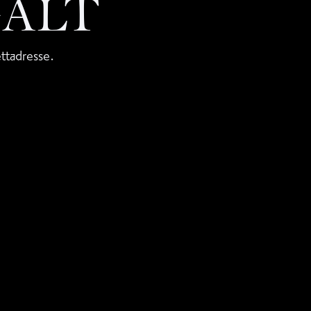
GALT
ettadresse.